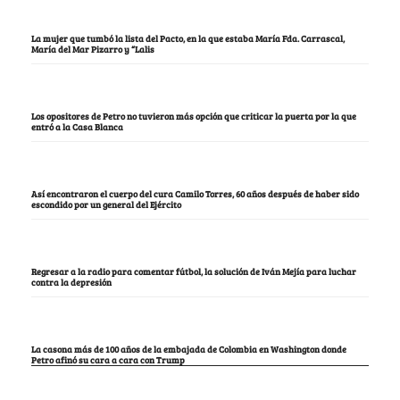
La mujer que tumbó la lista del Pacto, en la que estaba María Fda. Carrascal,
María del Mar Pizarro y “Lalis
Los opositores de Petro no tuvieron más opción que criticar la puerta por la que
entró a la Casa Blanca
Así encontraron el cuerpo del cura Camilo Torres, 60 años después de haber sido
escondido por un general del Ejército
Regresar a la radio para comentar fútbol, la solución de Iván Mejía para luchar
contra la depresión
La casona más de 100 años de la embajada de Colombia en Washington donde
Petro afinó su cara a cara con Trump