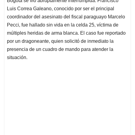
p
o
I
s
Bogotá se vio abruptamente interrumpida. Francisco
p
k
n
Luis Correa Galeano, conocido por ser el principal
coordinador del asesinato del fiscal paraguayo Marcelo
Pecci, fue hallado sin vida en la celda 25, víctima de
múltiples heridas de arma blanca. El caso fue reportado
por un dragoneante, quien solicitó de inmediato la
presencia de un cuadro de mando para atender la
situación.