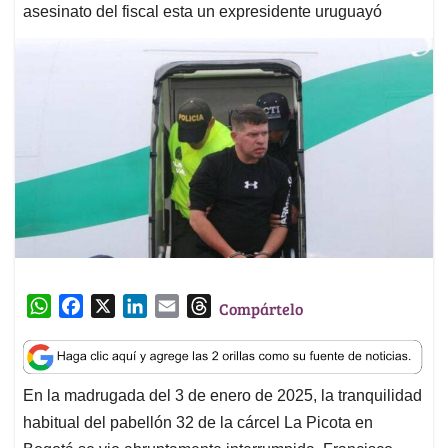
asesinato del fiscal esta un expresidente uruguayó
W
F
X
L
E
T
Compártelo
h
a
i
m
h
a
c
n
a
r
t
e
k
i
e
En la madrugada del 3 de enero de 2025, la tranquilidad
s
b
e
l
a
habitual del pabellón 32 de la cárcel La Picota en
A
o
d
d