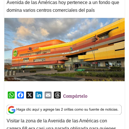
Avenida de las Américas hoy pertenece a un fondo que
domina varios centros comerciales del país
W
F
X
L
E
T
Compártelo
h
a
i
m
h
a
c
n
a
r
t
e
k
i
e
Visitar la zona de la Avenida de las Américas con
s
b
e
l
a
carrera 68 era casi una parada obligada para quienes