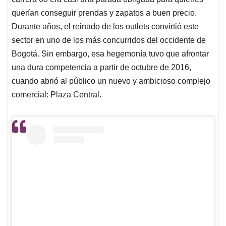
A
o
d
d
p
o
I
s
querían conseguir prendas y zapatos a buen precio.
p
k
n
Durante años, el reinado de los outlets convirtió este
sector en uno de los más concurridos del occidente de
Bogotá. Sin embargo, esa hegemonía tuvo que afrontar
una dura competencia a partir de octubre de 2016,
cuando abrió al público un nuevo y ambicioso complejo
comercial: Plaza Central.