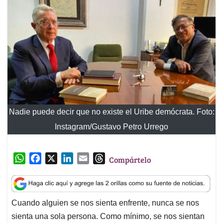
Nadie puede decir que no existe el Uribe demócrata. Foto:
Instagram/Gustavo Petro Urrego
W
F
X
L
E
T
Compártelo
h
a
i
m
h
a
c
n
a
r
t
e
k
i
e
Cuando alguien se nos sienta enfrente, nunca se nos
s
b
e
l
a
sienta una sola persona. Como mínimo, se nos sientan
A
o
d
d