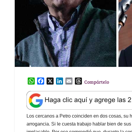
W
F
X
L
E
T
Compártelo
h
a
i
m
h
a
c
n
a
r
t
e
k
i
e
s
b
e
l
a
A
o
d
d
Los cercanos a Petro coinciden en dos cosas, su hab
p
o
I
s
arrogancia. Si le cuesta trabajo hablar bien de su
p
k
n
implacable. Por eso sorprendió que, durante la co