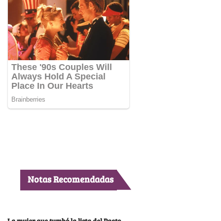
Notas Recomendadas
La mujer que tumbó la lista del Pacto,