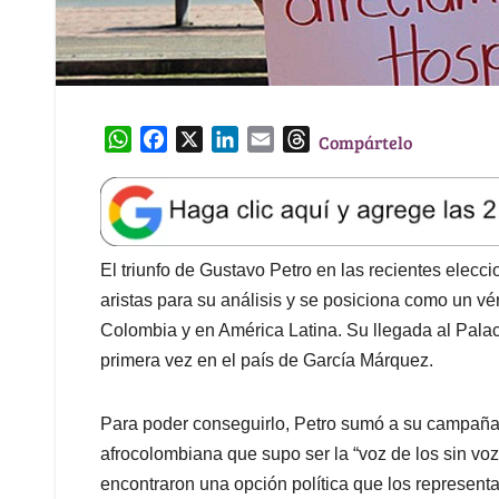
W
F
X
L
E
T
Compártelo
h
a
i
m
h
a
c
n
a
r
t
e
k
i
e
s
b
e
l
a
A
o
d
d
El triunfo de Gustavo Petro en las recientes elecc
p
o
I
s
aristas para su análisis y se posiciona como un v
p
k
n
Colombia y en América Latina. Su llegada al Palac
primera vez en el país de García Márquez.
Para poder conseguirlo, Petro sumó a su campaña 
afrocolombiana que supo ser la “voz de los sin vo
encontraron una opción política que los represen