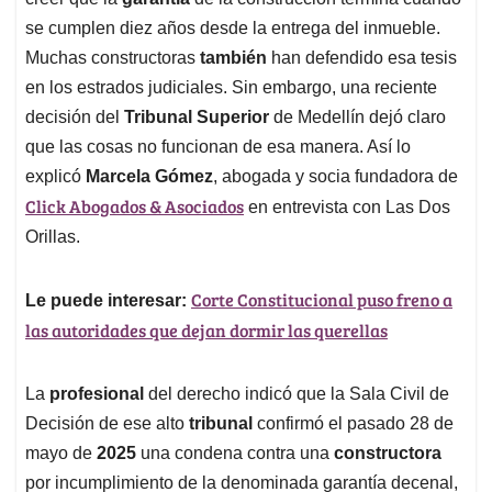
A
o
d
d
p
o
I
s
se cumplen diez años desde la entrega del inmueble.
p
k
n
Muchas constructoras
también
han defendido esa tesis
en los estrados judiciales. Sin embargo, una reciente
decisión del
Tribunal Superior
de Medellín dejó claro
que las cosas no funcionan de esa manera. Así lo
explicó
Marcela Gómez
, abogada y socia fundadora de
Click Abogados & Asociados
en entrevista con Las Dos
Orillas.
Corte Constitucional puso freno a
Le puede interesar:
las autoridades que dejan dormir las querellas
La
profesional
del derecho indicó que la Sala Civil de
Decisión de ese alto
tribunal
confirmó el pasado 28 de
mayo de
2025
una condena contra una
constructora
por incumplimiento de la denominada garantía decenal,