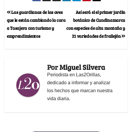
Las guardianas de las aves
Así será el el primer jardín
que le están cambiando la cara
botánico de Cundinamarca
a Tasajera con turismo y
con especies de alta montaña y
emprendimientos
21 variedades de frailejón
Por
Miguel Silvera
Periodista en Las2Orillas,
dedicado a informar y analizar
los hechos que marcan nuestra
vida diaria.