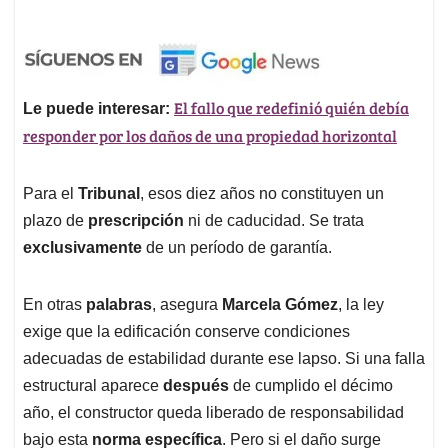
El fallo que redefinió quién debía
Le puede interesar:
responder por los daños de una propiedad horizontal
Para el
Tribunal
, esos diez años no constituyen un
plazo de
prescripción
ni de caducidad. Se trata
exclusivamente
de un período de garantía.
En otras
palabras
, asegura
Marcela Gómez
, la ley
exige que la edificación conserve condiciones
adecuadas de estabilidad durante ese lapso. Si una falla
estructural aparece
después
de cumplido el décimo
año, el constructor queda liberado de responsabilidad
bajo esta
norma específica
. Pero si el daño surge