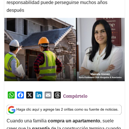
responsabilidad puede perseguirse muchos años
después
W
F
X
L
E
T
Compártelo
h
a
i
m
h
a
c
n
a
r
t
e
k
i
e
Cuando una familia
compra un apartamento
, suele
s
b
e
l
a
creer que la
garantía
de la construcción termina cuando