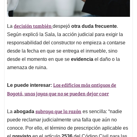
decisión también
La
despejó
otra duda frecuente
.
Según explicó la Sala, la acción judicial para exigir la
responsabilidad del constructor no empieza a contarse
desde la fecha en que se entrega el inmueble, sino
desde el momento en que se
evidencia
el daño o la
amenaza de ruina.
Los edificios más antiguos de
Le puede interesar:
Bogotá, unas joyas que no se pueden dejar caer
subraya que la razón
La
abogada
es sencilla: “nadie
puede reclamar judicialmente una falla que aún no
conoce. Por ello, el término de prescripción aplicable es
el
previsto
en el artículo
2536
del Código Civil para las