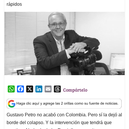
rápidos
W
F
X
L
E
T
Compártelo
h
a
i
m
h
a
c
n
a
r
t
e
k
i
e
Gustavo Petro no acabó con Colombia. Pero sí la dejó al
s
b
e
l
a
borde del colapso. Y la intervención que tendrá que
A
o
d
d