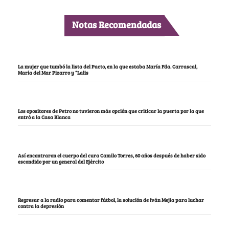
Notas Recomendadas
La mujer que tumbó la lista del Pacto, en la que estaba María Fda. Carrascal,
María del Mar Pizarro y “Lalis
Los opositores de Petro no tuvieron más opción que criticar la puerta por la que
entró a la Casa Blanca
Así encontraron el cuerpo del cura Camilo Torres, 60 años después de haber sido
escondido por un general del Ejército
Regresar a la radio para comentar fútbol, la solución de Iván Mejía para luchar
contra la depresión