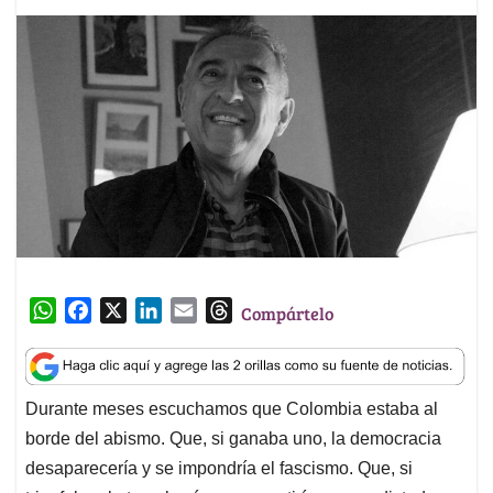
W
F
X
L
E
T
Compártelo
h
a
i
m
h
a
c
n
a
r
t
e
k
i
e
Durante meses escuchamos que Colombia estaba al
s
b
e
l
a
borde del abismo. Que, si ganaba uno, la democracia
A
o
d
d
p
o
I
s
desaparecería y se impondría el fascismo. Que, si