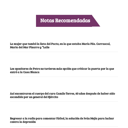
Notas Recomendadas
La mujer que tumbó la lista del Pacto, en la que estaba María Fda. Carrascal,
María del Mar Pizarro y “Lalis
Los opositores de Petro no tuvieron más opción que criticar la puerta por la que
entró a la Casa Blanca
Así encontraron el cuerpo del cura Camilo Torres, 60 años después de haber sido
escondido por un general del Ejército
Regresar a la radio para comentar fútbol, la solución de Iván Mejía para luchar
contra la depresión