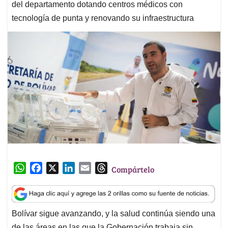
del departamento dotando centros médicos con
tecnología de punta y renovando su infraestructura
W
F
X
L
E
T
Compártelo
h
a
i
m
h
a
c
n
a
r
t
e
k
i
e
Bolívar sigue avanzando, y la salud continúa siendo una
s
b
e
l
a
de las áreas en las que la Gobernación trabaja sin