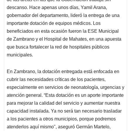
A
o
d
d
p
o
I
s
descanso. Hace apenas unos días, Yamil Arana,
p
k
n
gobernador del departamento, lideró la entrega de una
importante dotación de equipos médicos. Los
beneficiados en esta ocasión fueron la ESE Municipal
de Zambrano y el Hospital de Mahates, en una apuesta
que busca fortalecer la red de hospitales públicos
municipales.
En Zambrano, la dotación entregada está enfocada en
cubrir las necesidades críticas de los pacientes,
especialmente en servicios de neonatología, urgencias y
atención general. “Esta dotación es un aporte importante
para mejorar la calidad del servicio y aumentar nuestra
capacidad instalada. Ya no será tan necesario trasladar
a los pacientes a otros municipios, porque podremos
atenderlos aquí mismo", aseguró Germán Martelo,