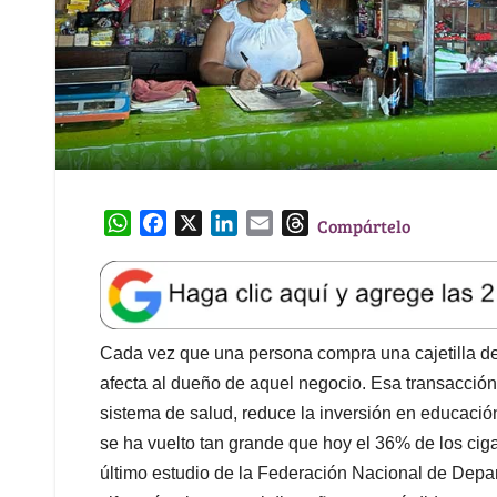
W
F
X
L
E
T
Compártelo
h
a
i
m
h
a
c
n
a
r
t
e
k
i
e
s
b
e
l
a
A
o
d
d
Cada vez que una persona compra una cajetilla de c
p
o
I
s
afecta al dueño de aquel negocio. Esa transacció
p
k
n
sistema de salud, reduce la inversión en educació
se ha vuelto tan grande que hoy el 36% de los cigar
último estudio de la Federación Nacional de Depar