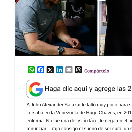
W
F
X
L
E
T
Compártelo
h
a
i
m
h
a
c
n
a
r
t
e
k
i
e
s
b
e
l
a
A
o
d
d
A John Alexander Salazar le faltó muy poco para se
p
o
I
s
cursaba en la Venezuela de Hugo Chaves, en 2012,
p
k
n
enferma. No fue una decisión fácil, le negaron el 
renunciar. Trajo consigo el sueño de ser cura, u