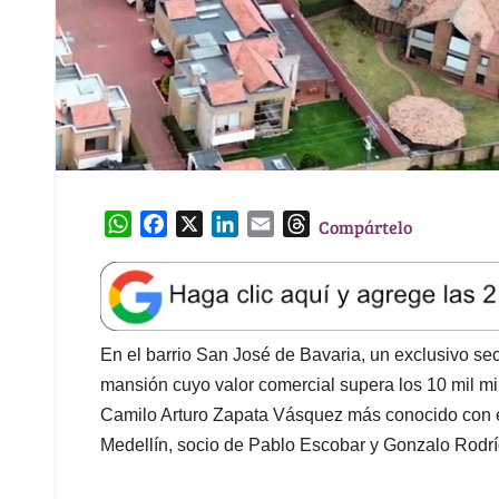
W
F
X
L
E
T
Compártelo
h
a
i
m
h
a
c
n
a
r
t
e
k
i
e
s
b
e
l
a
A
o
d
d
En el barrio San José de Bavaria, un exclusivo sec
p
o
I
s
mansión cuyo valor comercial supera los 10 mil mil
p
k
n
Camilo Arturo Zapata Vásquez más conocido con el 
Medellín, socio de Pablo Escobar y Gonzalo Rodr