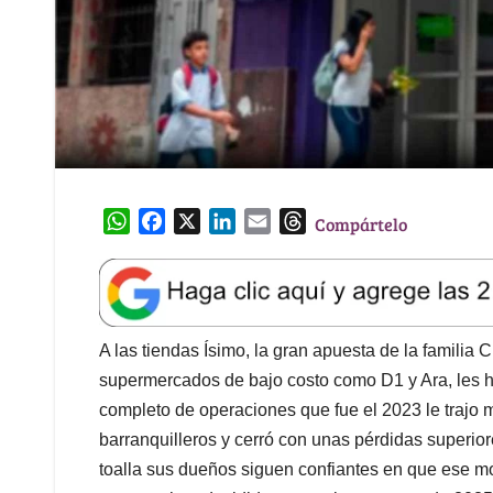
W
F
X
L
E
T
Compártelo
h
a
i
m
h
a
c
n
a
r
t
e
k
i
e
s
b
e
l
a
A
o
d
d
A las tiendas Ísimo, la gran apuesta de la familia 
p
o
I
s
supermercados de bajo costo como D1 y Ara, les 
p
k
n
completo de operaciones que fue el 2023 le trajo 
barranquilleros y cerró con unas pérdidas superiores
toalla sus dueños siguen confiantes en que ese mo