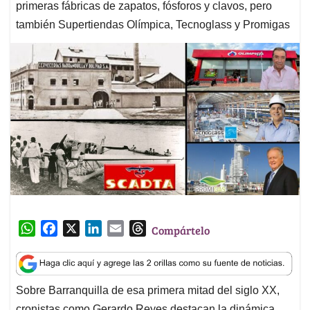
primeras fábricas de zapatos, fósforos y clavos, pero
también Supertiendas Olímpica, Tecnoglass y Promigas
W
F
X
L
E
T
Compártelo
h
a
i
m
h
a
c
n
a
r
t
e
k
i
e
Sobre Barranquilla de esa primera mitad del siglo XX,
s
b
e
l
a
cronistas como Gerardo Reyes destacan la dinámica