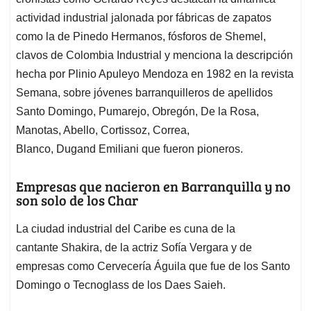
A
o
d
d
p
o
I
s
actividad industrial jalonada por fábricas de zapatos
p
k
n
como la de Pinedo Hermanos, fósforos de Shemel,
clavos de Colombia Industrial y menciona la descripción
hecha por Plinio Apuleyo Mendoza en 1982 en la revista
Semana, sobre jóvenes barranquilleros de apellidos
Santo Domingo, Pumarejo, Obregón, De la Rosa,
Manotas, Abello, Cortissoz, Correa,
Blanco, Dugand Emiliani que fueron pioneros.
Empresas que nacieron en Barranquilla y no
son solo de los Char
La ciudad industrial del Caribe es cuna de la
cantante Shakira, de la actriz Sofía Vergara y de
empresas como Cervecería Águila que fue de los Santo
Domingo o Tecnoglass de los Daes Saieh.