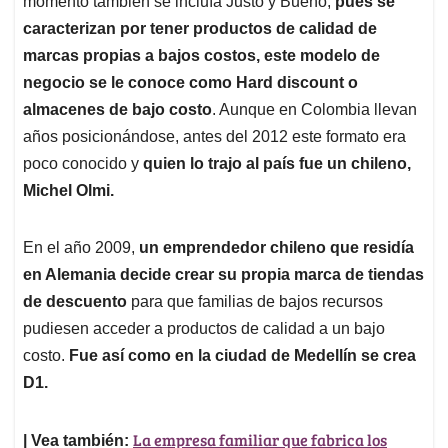
p
o
I
s
momento también se incluía Justo y Bueno,
pues se
p
k
n
caracterizan por tener productos de calidad de
marcas propias a bajos costos,
este modelo de
negocio se le conoce como Hard discount o
almacenes de bajo costo
. Aunque en Colombia llevan
años posicionándose, antes del 2012 este formato era
poco conocido y
quien lo trajo al país fue un chileno,
Michel Olmi.
En el año 2009,
un emprendedor chileno que residía
en Alemania
decide crear su propia marca de tiendas
de descuento
para que familias de bajos recursos
pudiesen acceder a productos de calidad a un bajo
costo.
Fue así como en la ciudad de Medellín se crea
D1.
La empresa familiar que fabrica los
| Vea también: