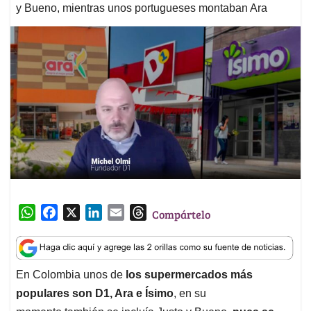
y Bueno, mientras unos portugueses montaban Ara
W
F
X
L
E
T
Compártelo
h
a
i
m
h
a
c
n
a
r
t
e
k
i
e
En Colombia unos de
los supermercados más
s
b
e
l
a
populares son D1, Ara e Ísimo
, en su
A
o
d
d