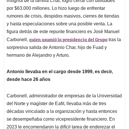
insignia de la familia Char, logró cerrar con utilidades
A
o
d
d
p
o
I
s
por $63.000 millones. Lo hizo luego de enfrentar
p
k
n
rumores de crisis, despidos masivos, cierres de tiendas
y hasta especulaciones sobre una posible venta. La
figura detrás de este repunte financiero es José Manuel
quien asumió la presidencia del Grupo
Carbonell,
tras la
sorpresiva salida de Antonio Char, hijo de Fuad y
hermano de Alejandro y Arturo.
Antonio llevaba en el cargo desde 1999, es decir,
desde hace 26 años
Carbonell, administrador de empresas de la Universidad
del Norte y magíster de Eafit, llevaba más de tres
décadas vinculado a la organización y hasta entonces
se desempeñaba como vicepresidente financiero. En
2023 le encomendaron la difícil tarea de enderezar el