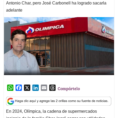
Antonio Char, pero José Carbonell ha logrado sacarla
adelante
W
F
X
L
E
T
Compártelo
h
a
i
m
h
a
c
n
a
r
t
e
k
i
e
En 2024, Olímpica, la cadena de supermercados
s
b
e
l
a