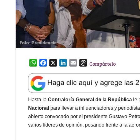
W
F
X
L
E
T
Compártelo
h
a
i
m
h
a
c
n
a
r
t
e
k
i
e
s
b
e
l
a
A
o
d
d
Hasta la
Contraloría General de la República
le 
p
o
I
s
Nacional
para llevar a influenciadores y periodista
p
k
n
abierto convocado por el presidente Gustavo Petro
varios líderes de opinión, posando frente a la aeron