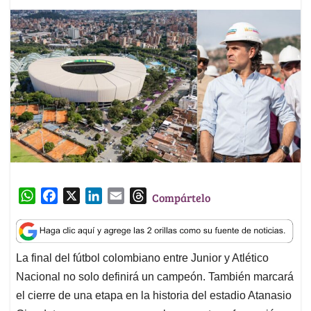
W
F
X
L
E
T
Compártelo
h
a
i
m
h
a
c
n
a
r
t
e
k
i
e
La final del fútbol colombiano entre Junior y Atlético
s
b
e
l
a
Nacional no solo definirá un campeón. También marcará
A
o
d
d
p
o
I
s
el cierre de una etapa en la historia del estadio Atanasio