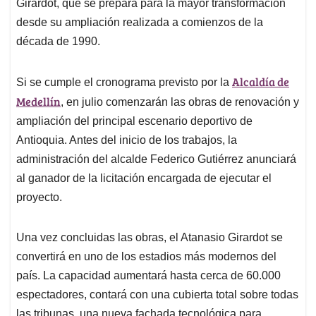
p
k
n
Girardot, que se prepara para la mayor transformación
desde su ampliación realizada a comienzos de la
década de 1990.
Alcaldía de
Si se cumple el cronograma previsto por la
Medellín
, en julio comenzarán las obras de renovación y
ampliación del principal escenario deportivo de
Antioquia. Antes del inicio de los trabajos, la
administración del alcalde Federico Gutiérrez anunciará
al ganador de la licitación encargada de ejecutar el
proyecto.
Una vez concluidas las obras, el Atanasio Girardot se
convertirá en uno de los estadios más modernos del
país. La capacidad aumentará hasta cerca de 60.000
espectadores, contará con una cubierta total sobre todas
las tribunas, una nueva fachada tecnológica para