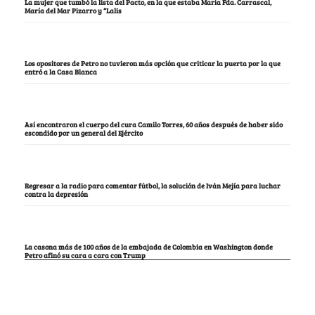
La mujer que tumbó la lista del Pacto, en la que estaba María Fda. Carrascal,
María del Mar Pizarro y “Lalis
Los opositores de Petro no tuvieron más opción que criticar la puerta por la que
entró a la Casa Blanca
Así encontraron el cuerpo del cura Camilo Torres, 60 años después de haber sido
escondido por un general del Ejército
Regresar a la radio para comentar fútbol, la solución de Iván Mejía para luchar
contra la depresión
La casona más de 100 años de la embajada de Colombia en Washington donde
Petro afinó su cara a cara con Trump