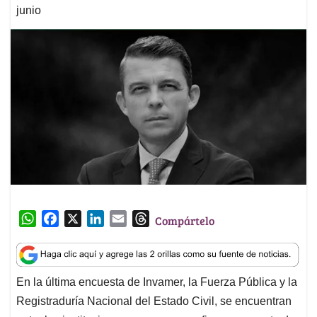
junio
W
F
X
L
E
T
Compártelo
h
a
i
m
h
a
c
n
a
r
t
e
k
i
e
En la última encuesta de Invamer, la Fuerza Pública y la
s
b
e
l
a
Registraduría Nacional del Estado Civil, se encuentran
A
o
d
d