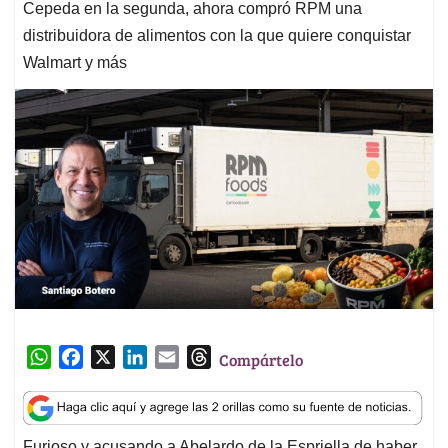
Cepeda en la segunda, ahora compró RPM una
distribuidora de alimentos con la que quiere conquistar
Walmart y más
W
F
X
L
E
T
Compártelo
h
a
i
m
h
a
c
n
a
r
t
e
k
i
e
Furioso y acusando a Abelardo de la Espriella de haber