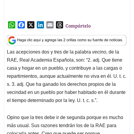
W
F
X
L
E
T
Compártelo
h
a
i
m
h
a
c
n
a
r
t
e
k
i
e
Las acepciones dos y tres de la palabra
vecino
, de la
s
b
e
l
a
RAE, Real Academia Española, son: “2. adj. Que tiene
A
o
d
d
p
o
I
s
casa y hogar en un pueblo, y contribuye a las cargas o
p
k
n
repartimientos, aunque actualmente no viva en él. U. t. c.
s. 3. adj. Que ha ganado los derechos propios de la
vecindad en un pueblo por haber habitado en él durante
el tiempo determinado por la ley. U. t. c. s.”.
Opino que la tres debe ir de segunda porque es mucho
más usual. Sus razones tendrán los de la RAE para
colocarla antes. Creo que puede ser porque