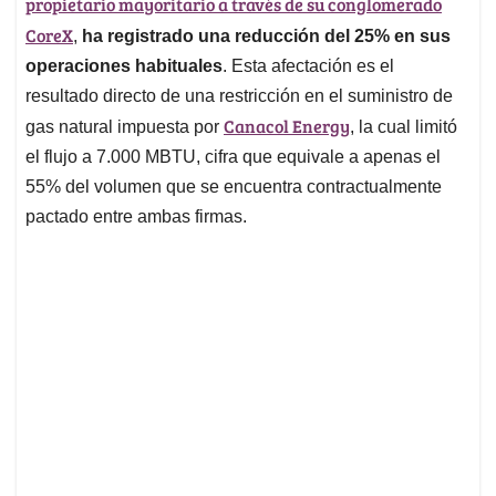
p
o
I
s
propietario mayoritario a través de su conglomerado
p
k
n
CoreX
,
ha registrado una reducción del 25% en sus
operaciones habituales
. Esta afectación es el
resultado directo de una restricción en el suministro de
Canacol Energy
gas natural impuesta por
, la cual limitó
el flujo a 7.000 MBTU, cifra que equivale a apenas el
55% del volumen que se encuentra contractualmente
pactado entre ambas firmas.