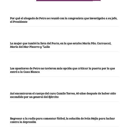
Por qué el abogado de Petro se reunió con la congresista que investigaba a su jefe,
el Presidente
La mujer que tumbó la lista del Pacto, en la que estaba María Fda. Carrascal,
María del Mar Pizarro y “Lalis
Los opositores de Petro no tuvieron más opción que criticar la puerta por la que
entró a la Casa Blanca
Así encontraron el cuerpo del cura Camilo Torres, 60 años después de haber sido
escondido por un general del Ejército
Regresar a la radio para comentar fútbol, la solución de Iván Mejía para luchar
contra la depresión