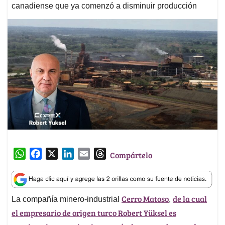
canadiense que ya comenzó a disminuir producción
W
F
X
L
E
T
Compártelo
h
a
i
m
h
a
c
n
a
r
t
e
k
i
e
Cerro Matoso
de la cual
La compañía minero-industrial
,
s
b
e
l
a
el empresario de origen turco Robert Yüksel es
A
o
d
d