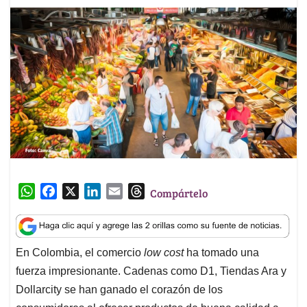
W
F
X
L
E
T
Compártelo
h
a
i
m
h
a
c
n
a
r
t
e
k
i
e
En Colombia, el comercio
low cost
ha tomado una
s
b
e
l
a
fuerza impresionante. Cadenas como D1, Tiendas Ara y
A
o
d
d
p
o
I
s
Dollarcity se han ganado el corazón de los
p
k
n