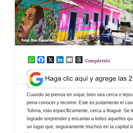
W
F
X
L
E
T
Compártelo
h
a
i
m
h
a
c
n
a
r
t
e
k
i
e
s
b
e
l
a
A
o
d
d
Cuando se piensa en viajar, bien sea cerca o lejos
p
o
I
s
pena conocer y recorrer. Este es justamente el ca
p
k
n
Tolima, más específicamente, cerca a Ibagué. Se tr
logrado sorprender y encantar a todos aquellos q
un lugar que, seguiramente muchos en la capital 