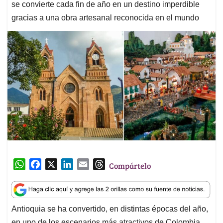
se convierte cada fin de año en un destino imperdible
gracias a una obra artesanal reconocida en el mundo
W
F
X
L
E
T
Compártelo
h
a
i
m
h
a
c
n
a
r
t
e
k
i
e
Antioquia se ha convertido, en distintas épocas del año,
s
b
e
l
a
en uno de los escenarios más atractivos de Colombia.