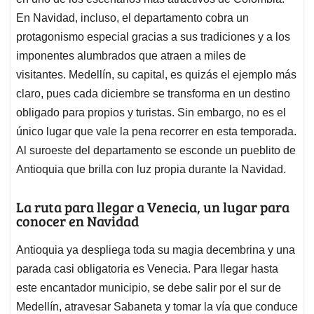
A
o
d
d
p
o
I
s
En Navidad, incluso, el departamento cobra un
p
k
n
protagonismo especial gracias a sus tradiciones y a los
imponentes alumbrados que atraen a miles de
visitantes. Medellín, su capital, es quizás el ejemplo más
claro, pues cada diciembre se transforma en un destino
obligado para propios y turistas. Sin embargo, no es el
único lugar que vale la pena recorrer en esta temporada.
Al suroeste del departamento se esconde un pueblito de
Antioquia que brilla con luz propia durante la Navidad.
La ruta para llegar a Venecia, un lugar para
conocer en Navidad
Antioquia ya despliega toda su magia decembrina y una
parada casi obligatoria es Venecia. Para llegar hasta
este encantador municipio, se debe salir por el sur de
Medellín, atravesar Sabaneta y tomar la vía que conduce