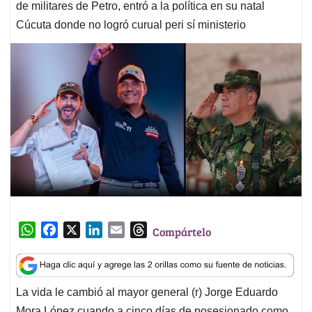
de militares de Petro, entró a la política en su natal
Cúcuta donde no logró curual peri sí ministerio
W
F
X
L
E
T
Compártelo
h
a
i
m
h
a
c
n
a
r
t
e
k
i
e
La vida le cambió al mayor general (r) Jorge Eduardo
s
b
e
l
a
Mora López cuando a cinco días de posesionado como