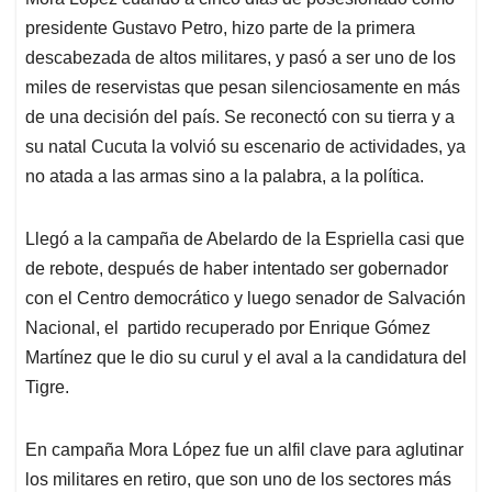
A
o
d
d
p
o
I
s
presidente Gustavo Petro, hizo parte de la primera
p
k
n
descabezada de altos militares, y pasó a ser uno de los
miles de reservistas que pesan silenciosamente en más
de una decisión del país. Se reconectó con su tierra y a
su natal Cucuta la volvió su escenario de actividades, ya
no atada a las armas sino a la palabra, a la política.
Llegó a la campaña de Abelardo de la Espriella casi que
de rebote, después de haber intentado ser gobernador
con el Centro democrático y luego senador de Salvación
Nacional, el partido recuperado por Enrique Gómez
Martínez que le dio su curul y el aval a la candidatura del
Tigre.
En campaña Mora López fue un alfil clave para aglutinar
los militares en retiro, que son uno de los sectores más