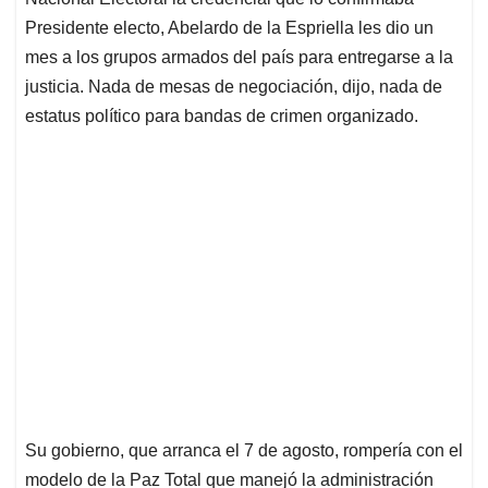
A
o
d
d
p
o
I
s
Presidente electo, Abelardo de la Espriella les dio un
p
k
n
mes a los grupos armados del país para entregarse a la
justicia. Nada de mesas de negociación, dijo, nada de
estatus político para bandas de crimen organizado.
Su gobierno, que arranca el 7 de agosto, rompería con el
modelo de la Paz Total que manejó la administración