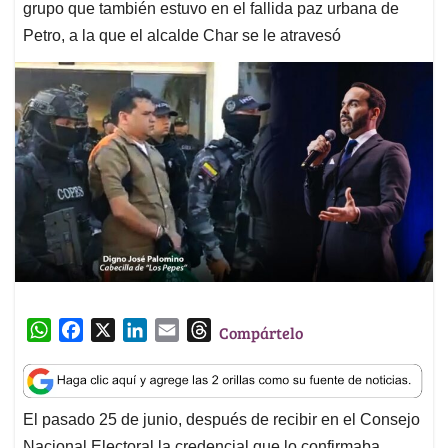
grupo que también estuvo en el fallida paz urbana de
Petro, a la que el alcalde Char se le atravesó
W
F
X
L
E
T
Compártelo
h
a
i
m
h
a
c
n
a
r
t
e
k
i
e
El pasado 25 de junio, después de recibir en el Consejo
s
b
e
l
a
Nacional Electoral la credencial que lo confirmaba