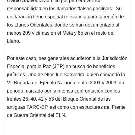
Ovidio Saavedra admitió por primera vez su
A
o
d
d
p
o
I
s
responsabilidad en los llamados “falsos positivos”. Su
p
k
n
declaración tiene especial relevancia para la región de
los Llanos Orientales, donde se han documentado al
menos 209 víctimas en el Meta y 65 en el resto del
Llano.
Por este caso, tres generales acudieron a la Jurisdicción
Especial para la Paz (JEP) en busca de beneficios
jurídicos. Uno de ellos fue Saavedra, quien comandó la
VII Brigada del Ejército Nacional entre 2001 y 2003, un
periodo marcado por la intensa confrontación con los
frentes 26, 40, 42 y 53 del Bloque Oriental de las
antiguas FARC-EP, así como con estructuras del Frente
de Guerra Oriental del ELN.