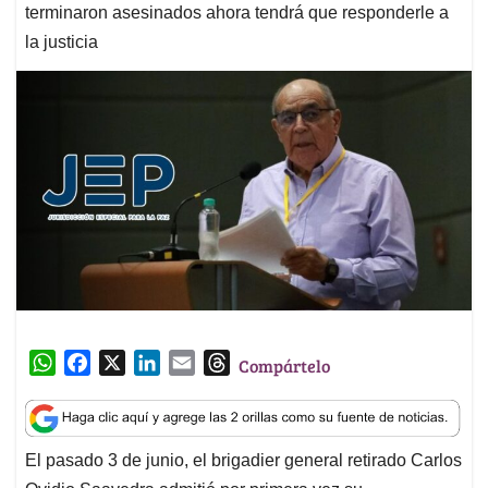
terminaron asesinados ahora tendrá que responderle a
la justicia
W
F
X
L
E
T
Compártelo
h
a
i
m
h
a
c
n
a
r
t
e
k
i
e
El pasado 3 de junio, el brigadier general retirado Carlos
s
b
e
l
a