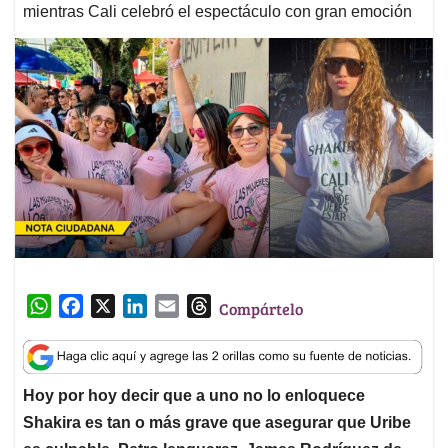
mientras Cali celebró el espectáculo con gran emoción
W
F
X
L
E
T
Compártelo
h
a
i
m
h
a
c
n
a
r
t
e
k
i
e
Hoy por hoy decir que a uno no lo enloquece
s
b
e
l
a
Shakira es tan o más grave que asegurar que Uribe
A
o
d
d