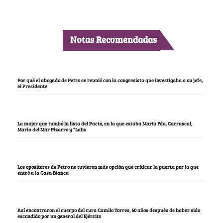
Notas Recomendadas
Por qué el abogado de Petro se reunió con la congresista que investigaba a su jefe,
el Presidente
La mujer que tumbó la lista del Pacto, en la que estaba María Fda. Carrascal,
María del Mar Pizarro y “Lalis
Los opositores de Petro no tuvieron más opción que criticar la puerta por la que
entró a la Casa Blanca
Así encontraron el cuerpo del cura Camilo Torres, 60 años después de haber sido
escondido por un general del Ejército