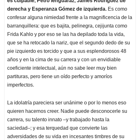
p
o
I
s
es culpable, Petro lenguaraz, James Rodríguez de
p
k
n
derecha y Esperanza Gómez de izquierda.
Es como
confesar alguna nimiedad frente a la magnificencia de la
barranquillera: que es bajita, pelinegra, cejijunta como
Frida Kahlo y por eso se las ha depilado toda la vida,
que se ha retocado la nariz, que el segundo dedo de su
pie izquierdo es torcido y que a sus esplendorosos 48
años y en la cima de su carrera y con un envidiable
coeficiente intelectual, aún no sabe leer muy bien
partituras, pero tiene un oído perfecto y amoríos
imperfectos.
La idolatría pareciera ser unánime o por lo menos eso
quieren hacernos creer. Nadie puede desconocerle su
carrera, su talento innato –y trabajado hasta la
saciedad–; y esa terquedad que convierte las
adversidades de su vida en incesantes timbres de su