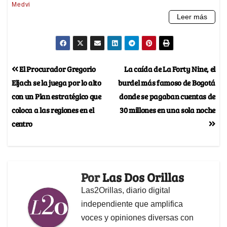
El Procurador Gregorio
La caída de La Forty Nine, el
Eljach se la juega por lo alto
burdel más famoso de Bogotá
con un Plan estratégico que
donde se pagaban cuentas de
coloca a las regiones en el
30 millones en una sola noche
centro
Por
Las Dos Orillas
Las2Orillas, diario digital
independiente que amplifica
voces y opiniones diversas con