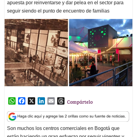
apuesta por reinventarse y dar pelea en el sector para
seguir siendo el punto de encuentro de familias
W
F
X
L
E
T
Compártelo
h
a
i
m
h
a
c
n
a
r
t
e
k
i
e
Son muchos los centros comerciales en Bogotá que
s
b
e
l
a
están haciendo un gran esfuerzo por seguir vigentes y