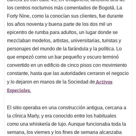
A
o
d
d
p
o
I
s
los centros nocturnos más comentados de Bogotá. La
p
k
n
Forty Nine, como la conocían sus clientes, fue durante
los años noventa y buena parte de los dos mil un
epicentro de rumba para adultos, un lugar donde se
mezclaban modelos, artistas, universitarias, turistas y
personajes del mundo de la farándula y la política. Lo
que empezó como un bar pequeño y oscuro terminó
convertido en un edificio de cinco pisos con movimiento
constante, hasta que las autoridades cerraron el negocio
Activos
y lo dejaron en manos de la Sociedad de
Especiales.
El sitio operaba en una construcción antigua, cercana a
la clínica Marly, y era conocido entre los habituales
como una whiskería de lujo. Aunque funcionaba toda la
semana, los viernes y los fines de semana alcanzaba