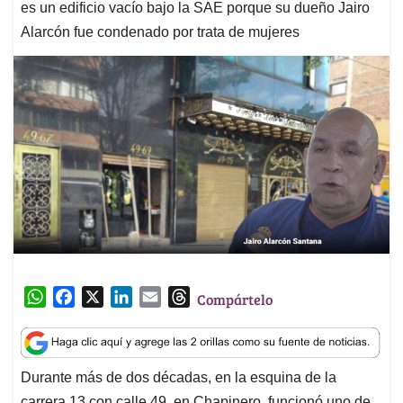
es un edificio vacío bajo la SAE porque su dueño Jairo
Alarcón fue condenado por trata de mujeres
W
F
X
L
E
T
Compártelo
h
a
i
m
h
a
c
n
a
r
t
e
k
i
e
Durante más de dos décadas, en la esquina de la
s
b
e
l
a
carrera 13 con calle 49, en Chapinero, funcionó uno de