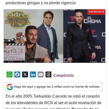
productoras gringas y no pierde vigencia
W
F
X
L
E
T
Compártelo
h
a
i
m
h
a
c
n
a
r
t
e
k
i
e
En el año 2005, Sebastián Caicedo se robó el corazón
s
b
e
l
a
de los televidentes de RCN al ser el actor revelación de
A
o
d
d