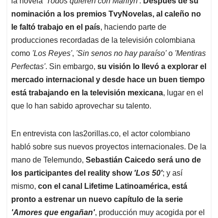
p
o
I
s
la novela
'Todos quieren con Marilyn'
.
Después de su
p
k
n
nominación a los premios TvyNovelas, al caleño no
le faltó trabajo en el país
, haciendo parte de
producciones recordadas de la televisión colombiana
como
'Los Reyes'
,
'Sin senos no hay paraíso'
o
'Mentiras
Perfectas'
. Sin embargo,
su visión lo llevó a explorar el
mercado internacional y desde hace un buen tiempo
está trabajando en la televisión mexicana
, lugar en el
que lo han sabido aprovechar su talento.
En entrevista con las2orillas.co, el actor colombiano
habló sobre sus nuevos proyectos internacionales. De la
mano de Telemundo,
Sebastián Caicedo será uno de
los participantes del reality show
'Los 50'
; y así
mismo,
con el canal Lifetime Latinoamérica, está
pronto a estrenar un nuevo capítulo de la serie
'Amores que engañan'
, producción muy acogida por el