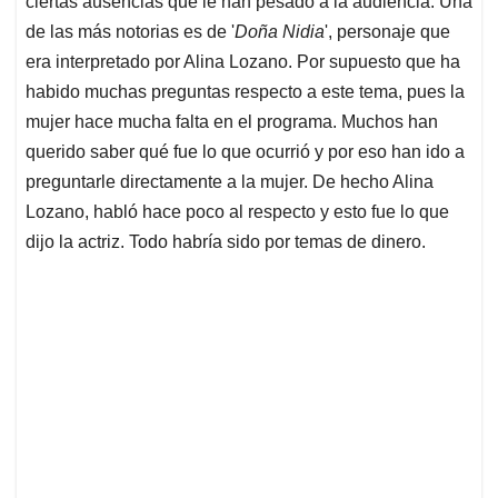
p
o
I
s
ciertas ausencias que le han pesado a la audiencia. Una
p
k
n
de las más notorias es de '
Doña Nidia
', personaje que
era interpretado por Alina Lozano. Por supuesto que ha
habido muchas preguntas respecto a este tema, pues la
mujer hace mucha falta en el programa. Muchos han
querido saber qué fue lo que ocurrió y por eso han ido a
preguntarle directamente a la mujer. De hecho Alina
Lozano, habló hace poco al respecto y esto fue lo que
dijo la actriz. Todo habría sido por temas de dinero.