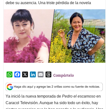
debe su ausencia. Una triste pérdida de la novela
W
F
X
L
E
T
Compártelo
h
a
i
m
h
a
c
n
a
r
t
e
k
i
e
Ya inició la nueva temporada de
Pedro el escamoso
en
s
b
e
l
a
Caracol Televisión. Aunque ha sido todo un éxito, hay
A
o
d
d