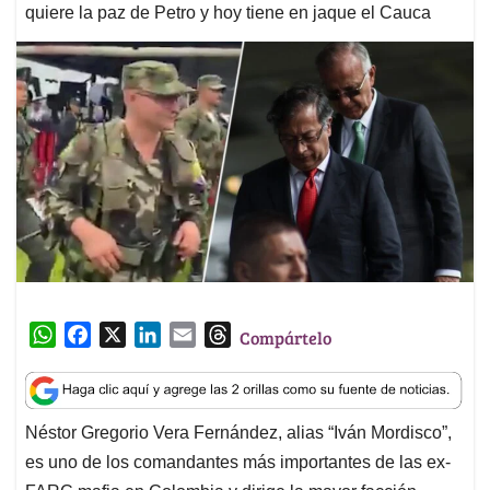
quiere la paz de Petro y hoy tiene en jaque el Cauca
W
F
X
L
E
T
Compártelo
h
a
i
m
h
a
c
n
a
r
t
e
k
i
e
Néstor Gregorio Vera Fernández, alias “Iván Mordisco”,
s
b
e
l
a
es uno de los comandantes más importantes de las ex-
A
o
d
d