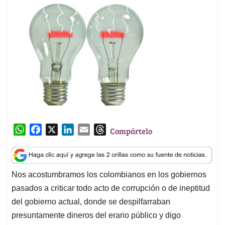
W
F
X
L
E
T
Compártelo
h
a
i
m
h
a
c
n
a
r
t
e
k
i
e
Nos acostumbramos los colombianos en los gobiernos
s
b
e
l
a
pasados a criticar todo acto de corrupción o de ineptitud
A
o
d
d
p
o
I
s
del gobierno actual, donde se despilfarraban
p
k
n
presuntamente dineros del erario público y digo