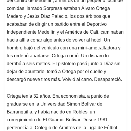
p
o
I
s
del centro de Medellín, a metros de un pequeño local de
p
k
n
comidas llamado Sorpresa estaban Álvaro Ortega
Madero y Jesús Díaz Palacio, los dos árbitros que
acababan de dirigir un partido entre el Deportivo
Independiente Medellín y el América de Cali, caminaban
hacia allí a cenar algo antes de volver al hotel. Un
hombre bajó del vehículo con una mini-ametralladora y
les ordenó apartarse. Ortega corrió. Un disparo lo
derribó a seis metros. El pistolero pasó junto a Díaz sin
dejar de apuntarle, tomó a Ortega por el cuello y
descargó nueve tiros más. Volvió al carro. Desapareció.
Ortega tenía 32 años. Era economista, a punto de
graduarse en la Universidad Simón Bolívar de
Barranquilla, y había nacido en Robles, un
corregimiento de El Guamo, Bolívar. Desde 1981
pertenecía al Colegio de Árbitros de la Liga de Fútbol