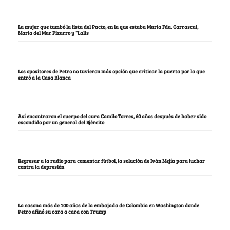
La mujer que tumbó la lista del Pacto, en la que estaba María Fda. Carrascal,
María del Mar Pizarro y “Lalis
Los opositores de Petro no tuvieron más opción que criticar la puerta por la que
entró a la Casa Blanca
Así encontraron el cuerpo del cura Camilo Torres, 60 años después de haber sido
escondido por un general del Ejército
Regresar a la radio para comentar fútbol, la solución de Iván Mejía para luchar
contra la depresión
La casona más de 100 años de la embajada de Colombia en Washington donde
Petro afinó su cara a cara con Trump