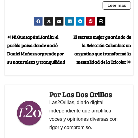
Ni Guatapé ni Jardín: el
El secreto mejor guardado de
pueblo paisa donde nació
la Selección Colombia: un
Daniel Muñoz sorprende por
argentino que transformó la
su naturaleza y tranquilidad
mentalidad de la Tricolor
Por
Las Dos Orillas
Las2Orillas, diario digital
independiente que amplifica
voces y opiniones diversas con
rigor y compromiso.