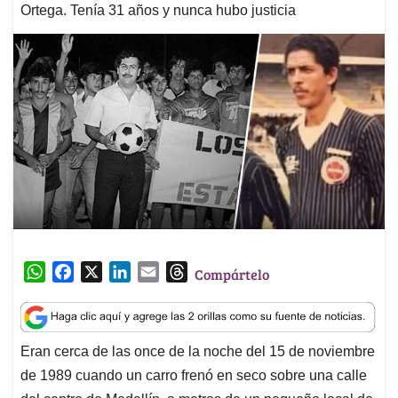
Ortega. Tenía 31 años y nunca hubo justicia
W
F
X
L
E
T
Compártelo
h
a
i
m
h
a
c
n
a
r
t
e
k
i
e
Eran cerca de las once de la noche del 15 de noviembre
s
b
e
l
a
de 1989 cuando un carro frenó en seco sobre una calle
A
o
d
d