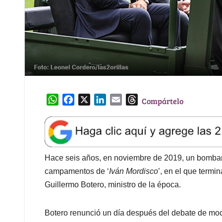
W
F
X
L
E
T
Compártelo
h
a
i
m
h
a
c
n
a
r
t
e
k
i
e
s
b
e
l
a
A
o
d
d
Hace seis años, en noviembre de 2019, un bombarde
p
o
I
s
campamentos de ‘
Iván Mordisco
’, en el que termi
p
k
n
Guillermo Botero, ministro de la época.
Botero renunció un día después del debate de mo