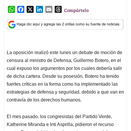
W
F
X
L
E
T
Compártelo
h
a
i
m
h
a
c
n
a
r
t
e
k
i
e
s
b
e
l
a
A
o
d
d
p
o
I
s
La oposición realizó este lunes un debate de moción de
p
k
n
censura al ministro de Defensa, Guillermo Botero, en el
cual expuso los argumentos por los cuales debería salir
de dicha cartera. Desde su posesión, Botero ha tenido
fuertes críticas en la forma como ha implementado las
estrategias de defensa y seguridad, debido a que van en
contravía de los derechos humanos.
El mes pasado, los congresistas del Partido Verde,
Katherine Miranda e Inti Asprilla, pidieron el recurso