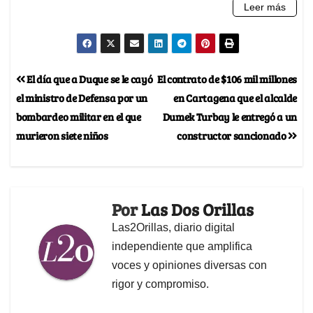
El día que a Duque se le cayó
El contrato de $106 mil millones
el ministro de Defensa por un
en Cartagena que el alcalde
bombardeo militar en el que
Dumek Turbay le entregó a un
murieron siete niños
constructor sancionado
Por
Las Dos Orillas
Las2Orillas, diario digital
independiente que amplifica
voces y opiniones diversas con
rigor y compromiso.