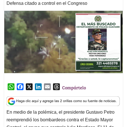
Defensa citado a control en el Congreso
W
F
X
L
E
T
Compártelo
h
a
i
m
h
a
c
n
a
r
t
e
k
i
e
En medio de la polémica, el presidente Gustavo Petro
s
b
e
l
a
reemprendió los bombardeos contra el Estado Mayor
A
o
d
d