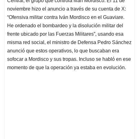
p
o
I
s
Central, el grupo que controla Iván Mordisco. El 11 de
p
k
n
noviembre hizo el anuncio a través de su cuenta de X:
“Ofensiva militar contra Iván Mordisco en el Guaviare.
He ordenado el bombardeo y la disolución militar del
frente ubicado por las Fuerzas Militares”, usando esa
misma red social, el ministro de Defensa Pedro Sánchez
anunció que estos operativos, lo que buscaban era
sofocar a Mordisco y sus tropas. Incluso se habló en ese
momento de que la operación ya estaba en evolución.