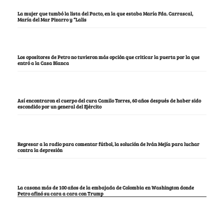
La mujer que tumbó la lista del Pacto, en la que estaba María Fda. Carrascal,
María del Mar Pizarro y “Lalis
Los opositores de Petro no tuvieron más opción que criticar la puerta por la que
entró a la Casa Blanca
Así encontraron el cuerpo del cura Camilo Torres, 60 años después de haber sido
escondido por un general del Ejército
Regresar a la radio para comentar fútbol, la solución de Iván Mejía para luchar
contra la depresión
La casona más de 100 años de la embajada de Colombia en Washington donde
Petro afinó su cara a cara con Trump