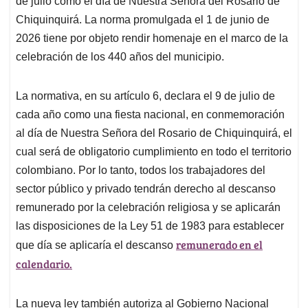
p
o
I
s
de julio como el día de Nuestra Señora del Rosario de
p
k
n
Chiquinquirá. La norma promulgada el 1 de junio de
2026 tiene por objeto rendir homenaje en el marco de la
celebración de los 440 años del municipio.
La normativa, en su artículo 6, declara el 9 de julio de
cada año como una fiesta nacional, en conmemoración
al día de Nuestra Señora del Rosario de Chiquinquirá, el
cual será de obligatorio cumplimiento en todo el territorio
colombiano. Por lo tanto, todos los trabajadores del
sector público y privado tendrán derecho al descanso
remunerado por la celebración religiosa y se aplicarán
las disposiciones de la Ley 51 de 1983 para establecer
remunerado en el
que día se aplicaría el descanso
calendario.
La nueva ley también autoriza al Gobierno Nacional