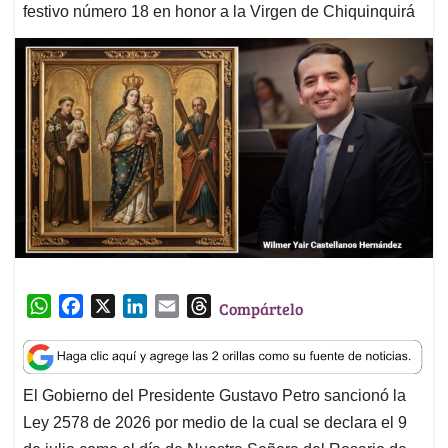
festivo número 18 en honor a la Virgen de Chiquinquirá
W
F
X
L
E
T
Compártelo
h
a
i
m
h
a
c
n
a
r
t
e
k
i
e
El Gobierno del Presidente Gustavo Petro sancionó la
s
b
e
l
a
Ley 2578 de 2026 por medio de la cual se declara el 9
A
o
d
d