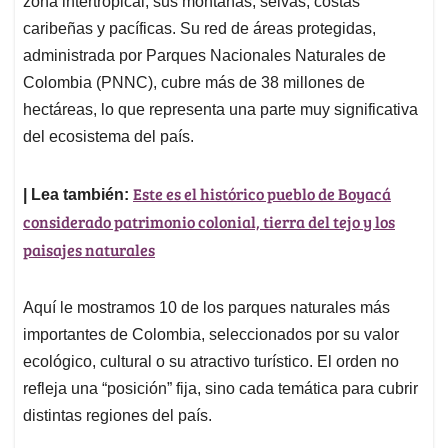
p
o
I
s
zona intertropical, sus montañas, selvas, costas
p
k
n
caribeñas y pacíficas. Su red de áreas protegidas,
administrada por Parques Nacionales Naturales de
Colombia (PNNC), cubre más de 38 millones de
hectáreas, lo que representa una parte muy significativa
del ecosistema del país.
Este es el histórico pueblo de Boyacá
| Lea también:
considerado patrimonio colonial, tierra del tejo y los
paisajes naturales
Aquí le mostramos 10 de los parques naturales más
importantes de Colombia, seleccionados por su valor
ecológico, cultural o su atractivo turístico. El orden no
refleja una “posición” fija, sino cada temática para cubrir
distintas regiones del país.