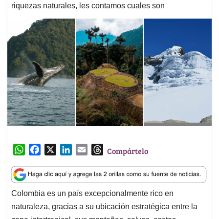
riquezas naturales, les contamos cuales son
W
F
X
L
E
T
Compártelo
h
a
i
m
h
a
c
n
a
r
t
e
k
i
e
Colombia es un país excepcionalmente rico en
s
b
e
l
a
naturaleza, gracias a su ubicación estratégica entre la
A
o
d
d