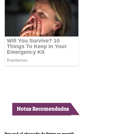
Notas Recomendadas
Por qué el abogado de Petro se reunió