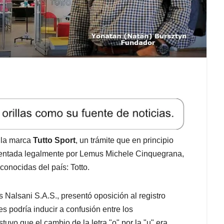
 la marca
Tutto Sport
, un trámite que en principio
esentada legalmente por Lemus Michele Cinquegrana,
onocidas del país: Totto.
 Nalsani S.A.S., presentó oposición al registro
 podría inducir a confusión entre los
vo que el cambio de la letra "o" por la "u" era