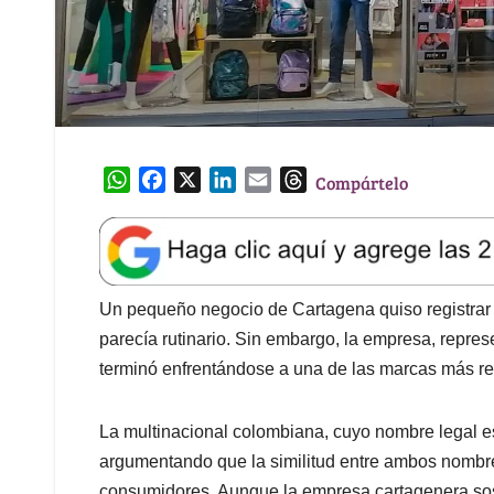
W
F
X
L
E
T
Compártelo
h
a
i
m
h
a
c
n
a
r
t
e
k
i
e
s
b
e
l
a
A
o
d
d
Un pequeño negocio de Cartagena quiso registrar
p
o
I
s
parecía rutinario. Sin embargo, la empresa, repr
p
k
n
terminó enfrentándose a una de las marcas más rec
La multinacional colombiana, cuyo nombre legal es
argumentando que la similitud entre ambos nombres
consumidores. Aunque la empresa cartagenera sostu