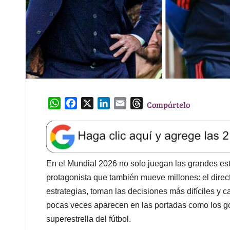
W
F
X
L
E
T
Compártelo
h
a
i
m
h
a
c
n
a
r
t
e
k
i
e
s
b
e
l
a
A
o
d
d
En el Mundial 2026 no solo juegan las grandes est
p
o
I
s
protagonista que también mueve millones: el direct
p
k
n
estrategias, toman las decisiones más difíciles y 
pocas veces aparecen en las portadas como los go
superestrella del fútbol.