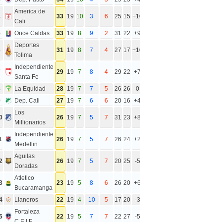
America de
4
33
19
10
3
6
25
15
+10
Cali
5
Once Caldas
33
19
8
9
2
31
22
+9
Deportes
6
31
19
8
7
4
27
17
+10
Tolima
Independiente
7
29
19
7
8
4
29
22
+7
Santa Fe
8
La Equidad
28
19
7
7
5
26
26
0
9
Dep. Cali
27
19
7
6
6
20
16
+4
Los
0
26
19
7
5
7
31
23
+8
Millionarios
Independiente
1
26
19
7
5
7
26
24
+2
Medellin
Aguilas
2
26
19
7
5
7
20
25
-5
Doradas
Atletico
3
23
19
5
8
6
26
20
+6
Bucaramanga
4
Llaneros
22
19
4
10
5
17
20
-3
Fortaleza
5
22
19
5
7
7
22
27
-5
C.E.I.F.