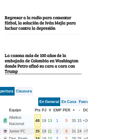
Regresar a la radio para comentar
fútbol, la solución de Iván Mejía para
luchar contra la depresión
La casona más de 100 años de la
embajada de Colombia en Washington
donde Petro afinó su cara a cara con
Trump
pertura
Clausura
En General
En Casa
Fuera
#
Equipo
Pts
PJ
V
EMP
PER
+
-
DG
Atletico
1
40
19
13
1
5
35
15
+20
Nacional
2
Junior FC
35
19
11
2
6
31
24
+7
3
Dep. Pasto
34
19
10
4
5
29
25
+4