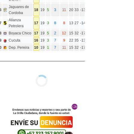
Jaguares de
6
18
19
5
3
11
20
33
-13
Cordoba
Alianza
7
17
19
3
8
8
13
27
-14
Petrolera
8
Boyaca Chico
17
19
5
2
12
15
32
-17
9
Cucuta
16
19
3
7
9
22
35
-13
0
Dep. Pereira
10
19
1
7
11
15
32
-17