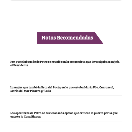
Notas Recomendadas
Por qué el abogado de Petro se reunió con la congresista que investigaba a su jefe,
el Presidente
La mujer que tumbó la lista del Pacto, en la que estaba María Fda. Carrascal,
María del Mar Pizarro y “Lalis
Los opositores de Petro no tuvieron más opción que criticar la puerta por la que
entró a la Casa Blanca