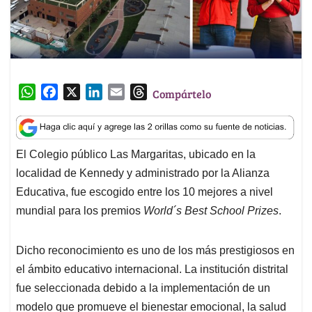
W
F
X
L
E
T
Compártelo
h
a
i
m
h
a
c
n
a
r
t
e
k
i
e
El Colegio público Las Margaritas, ubicado en la
s
b
e
l
a
localidad de Kennedy y administrado por la Alianza
A
o
d
d
p
o
I
s
Educativa, fue escogido entre los 10 mejores a nivel
p
k
n
mundial para los premios
World´s Best School Prizes
.
Dicho reconocimiento es uno de los más prestigiosos en
el ámbito educativo internacional. La institución distrital
fue seleccionada debido a la implementación de un
modelo que promueve el bienestar emocional, la salud