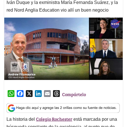
Iván Duque y la exministra María Fernanda Suárez, y la
red Nord Anglia Education vio allí un buen negocio
W
F
X
L
E
T
Compártelo
h
a
i
m
h
a
c
n
a
r
t
e
k
i
e
Colegio Rochester
La historia del
está marcada por una
s
b
e
l
a
búsqueda constante de la excelencia, al punto que de