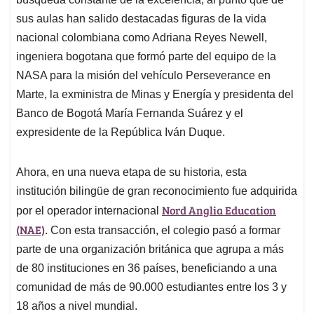
A
o
d
d
p
o
I
s
sus aulas han salido destacadas figuras de la vida
p
k
n
nacional colombiana como Adriana Reyes Newell,
ingeniera bogotana que formó parte del equipo de la
NASA para la misión del vehículo Perseverance en
Marte, la exministra de Minas y Energía y presidenta del
Banco de Bogotá María Fernanda Suárez y el
expresidente de la República Iván Duque.
Ahora, en una nueva etapa de su historia, esta
institución bilingüe de gran reconocimiento fue adquirida
Nord Anglia Education
por el operador internacional
(NAE)
. Con esta transacción, el colegio pasó a formar
parte de una organización británica que agrupa a más
de 80 instituciones en 36 países, beneficiando a una
comunidad de más de 90.000 estudiantes entre los 3 y
18 años a nivel mundial.