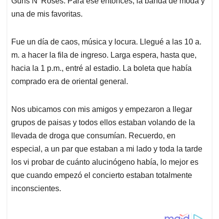
p
o
I
s
Guns N' Roses. Para ese entonces, la banda de moda y
p
k
n
una de mis favoritas.
Fue un día de caos, música y locura. Llegué a las 10 a.
m. a hacer la fila de ingreso. Larga espera, hasta que,
hacia la 1 p.m., entré al estadio. La boleta que había
comprado era de oriental general.
Nos ubicamos con mis amigos y empezaron a llegar
grupos de paisas y todos ellos estaban volando de la
llevada de droga que consumían. Recuerdo, en
especial, a un par que estaban a mi lado y toda la tarde
los vi probar de cuánto alucinógeno había, lo mejor es
que cuando empezó el concierto estaban totalmente
inconscientes.