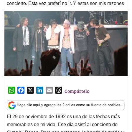
concierto. Esta vez preferí no ir. Y estas son mis razones
W
F
X
L
E
T
Compártelo
h
a
i
m
h
a
c
n
a
r
t
e
k
i
e
El 29 de noviembre de 1992 es una de las fechas más
s
b
e
l
a
memorables de mi vida. Ese día asistí al concierto de
A
o
d
d