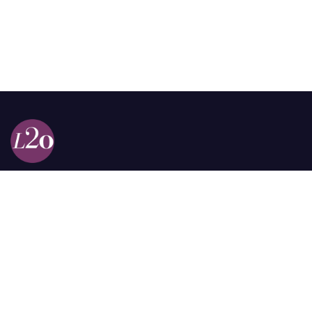
Calle 98a # 51-69 La Castellana
Bogotá, Colombia.
contacto @las2orillas.co
Pauta:
comercial@las2orillas.co
Temas Juridicos:
juridico@las2orillas.co
Todos los derechos reservados. Fundación Las Dos Orillas
¿Quiénes somos?
Política de Privacidad