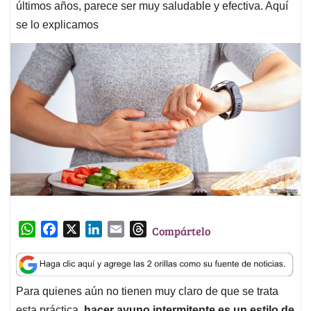
últimos años, parece ser muy saludable y efectiva. Aquí
se lo explicamos
W
F
X
L
E
T
Compártelo
h
a
i
m
h
a
c
n
a
r
t
e
k
i
e
Para quienes aún no tienen muy claro de que se trata
s
b
e
l
a
esta práctica,
hacer ayuno intermitente es un estilo de