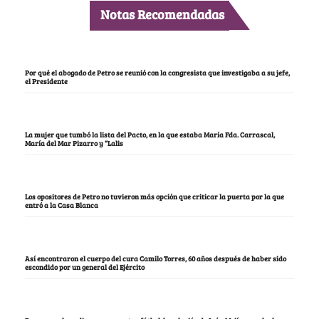
Notas Recomendadas
Por qué el abogado de Petro se reunió con la congresista que investigaba a su jefe,
el Presidente
La mujer que tumbó la lista del Pacto, en la que estaba María Fda. Carrascal,
María del Mar Pizarro y “Lalis
Los opositores de Petro no tuvieron más opción que criticar la puerta por la que
entró a la Casa Blanca
Así encontraron el cuerpo del cura Camilo Torres, 60 años después de haber sido
escondido por un general del Ejército