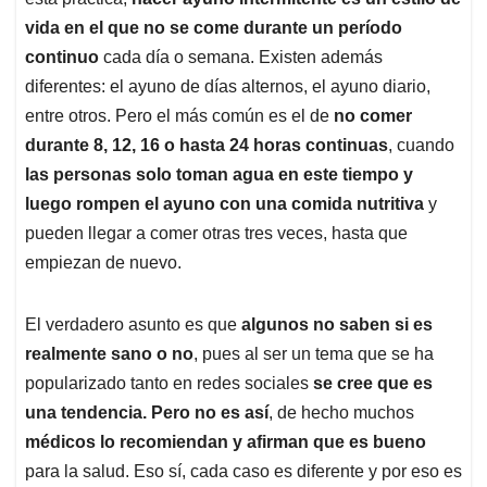
A
o
d
d
p
o
I
s
vida en el que no se come durante un período
p
k
n
continuo
cada día o semana. Existen además
diferentes: el ayuno de días alternos, el ayuno diario,
entre otros. Pero el más común es el de
no comer
durante 8, 12, 16 o hasta 24 horas continuas
, cuando
las personas solo toman agua en este tiempo y
luego rompen el ayuno con una comida nutritiva
y
pueden llegar a comer otras tres veces, hasta que
empiezan de nuevo.
El verdadero asunto es que
algunos no saben si es
realmente sano o no
, pues al ser un tema que se ha
popularizado tanto en redes sociales
se cree que es
una tendencia. Pero no es así
, de hecho muchos
médicos lo recomiendan y afirman que es bueno
para la salud. Eso sí, cada caso es diferente y por eso es