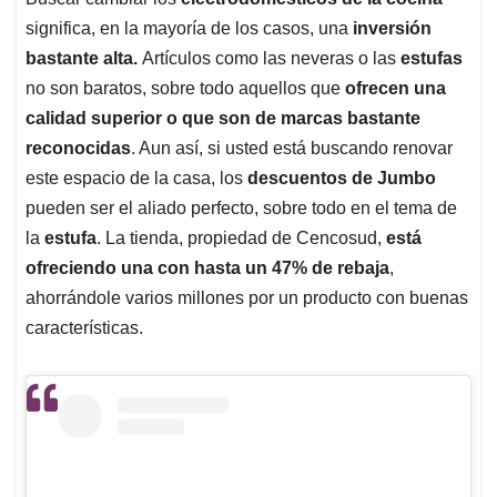
s
b
e
l
a
significa, en la mayoría de los casos, una
inversión
A
o
d
d
p
o
I
s
bastante alta.
Artículos como las neveras o las
estufas
p
k
n
no son baratos, sobre todo aquellos que
ofrecen una
calidad superior o que son de marcas bastante
reconocidas
. Aun así, si usted está buscando renovar
este espacio de la casa, los
descuentos de Jumbo
pueden ser el aliado perfecto, sobre todo en el tema de
la
estufa
. La tienda, propiedad de Cencosud,
está
ofreciendo una con hasta un 47% de rebaja
,
ahorrándole varios millones por un producto con buenas
características.