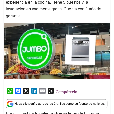
experiencia en la cocina. Tiene 5 puestos y la
instalación es totalmente gratis. Cuenta con 1 año de
garantía
W
F
X
L
E
T
Compártelo
h
a
i
m
h
a
c
n
a
r
t
e
k
i
e
Buscar cambiar los
electrodomésticos de la cocina