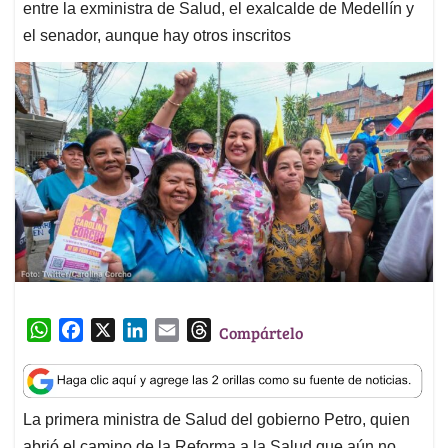
entre la exministra de Salud, el exalcalde de Medellín y
el senador, aunque hay otros inscritos
W
F
X
L
E
T
Compártelo
h
a
i
m
h
a
c
n
a
r
t
e
k
i
e
La primera ministra de Salud del gobierno Petro, quien
s
b
e
l
a
abrió el camino de la Reforma a la Salud que aún no