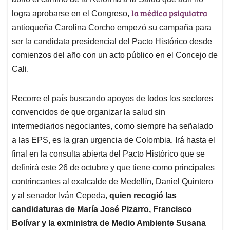
A
o
d
d
p
o
I
s
la médica psiquiatra
logra aprobarse en el Congreso,
p
k
n
antioqueña Carolina Corcho empezó su campaña para
ser la candidata presidencial del Pacto Histórico desde
comienzos del año con un acto público en el Concejo de
Cali.
Recorre el país buscando apoyos de todos los sectores
convencidos de que organizar la salud sin
intermediarios negociantes, como siempre ha señalado
a las EPS, es la gran urgencia de Colombia. Irá hasta el
final en la consulta abierta del Pacto Histórico que se
definirá este 26 de octubre y que tiene como principales
contrincantes al exalcalde de Medellín, Daniel Quintero
y al senador Iván Cepeda,
quien recogió las
candidaturas de María José Pizarro, Francisco
Bolívar y la exministra de Medio Ambiente Susana