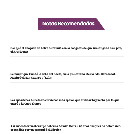
Notas Recomendadas
Por qué el abogado de Petro se reunió con la congresista que investigaba a su jefe,
el Presidente
La mujer que tumbó la lista del Pacto, en la que estaba María Fda. Carrascal,
María del Mar Pizarro y “Lalis
Los opositores de Petro no tuvieron más opción que criticar la puerta por la que
entró a la Casa Blanca
Así encontraron el cuerpo del cura Camilo Torres, 60 años después de haber sido
escondido por un general del Ejército