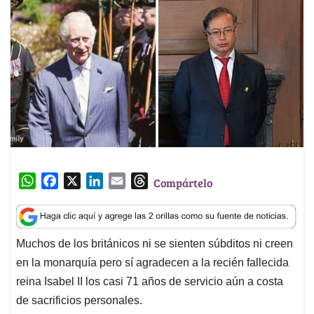
W
F
X
L
E
T
Compártelo
h
a
i
m
h
a
c
n
a
r
t
e
k
i
e
Muchos de los británicos ni se sienten súbditos ni creen
s
b
e
l
a
en la monarquía pero sí agradecen a la recién fallecida
A
o
d
d
p
o
I
s
reina Isabel II los casi 71 años de servicio aún a costa
p
k
n
de sacrificios personales.